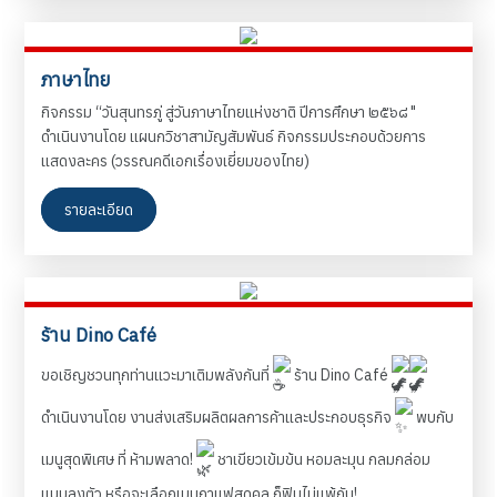
ภาษาไทย
กิจกรรม “วันสุนทรภู่ สู่วันภาษาไทยแห่งชาติ ปีการศึกษา ๒๕๖๘ "
ดำเนินงานโดย แผนกวิชาสามัญสัมพันธ์ กิจกรรมประกอบด้วยการ
แสดงละคร (วรรณคดีเอกเรื่องเยี่ยมของไทย)
รายละเอียด
ร้าน Dino Café
ขอเชิญชวนทุกท่านแวะมาเติมพลังกันที่
ร้าน Dino Café
ดำเนินงานโดย งานส่งเสริมผลิตผลการค้าและประกอบธุรกิจ
พบกับ
เมนูสุดพิเศษ ที่ ห้ามพลาด!
ชาเขียวเข้มข้น หอมละมุน กลมกล่อม
แบบลงตัว หรือจะเลือกเมนูกาแฟสุดคูล ก็ฟินไม่แพ้กัน!