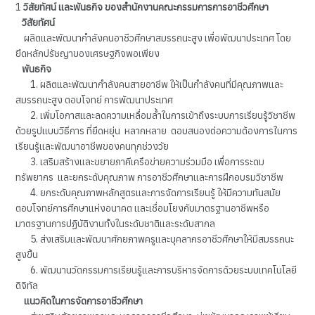
1
วิสัยทัศน์ และพันธกิจ ของสำนักงานคณะกรรมการการอาชีวศึกษา
วิสัยทัศน์
ผลิตและพัฒนากำลังคนอาชีวศึกษาสมรรถนะสูง เพื่อพัฒนาประเทศ โดย
ยึดหลักปรัชญาของเศรษฐกิจพอเพียง
พันธกิจ
1. ผลิตและพัฒนากำลังคนสายอาชีพ ให้เป็นกำลังคนที่มีคุณภาพและ
สมรรถนะสูง ตอบโจทย์ การพัฒนาประเทศ
2. เพิ่มโอกาสและลดความเหลื่อมล้ำในการเข้าถึงระบบการเรียนรู้วิชาชีพ
ด้วยรูปแบบวิธีการ ที่ยืดหยุ่น หลากหลาย ตอบสนองต่อความต้องการในการ
เรียนรู้และพัฒนาอาชีพของคนทุกช่วงวัย
3. เสริมสร้างและขยายภาคีเครือข่ายความร่วมมือ เพื่อการระดม
ทรัพยากร และยกระดับคุณภาพ การอาชีวศึกษาและการฝึกอบรมวิชาชีพ
4. ยกระดับคุณภาพหลักสูตรและการจัดการเรียนรู้ ให้มีความทันสมัย
ตอบโจทย์การศึกษาแห่งอนาคต และเชื่อมโยงกับมาตรฐานอาชีพหรือ
มาตรฐานการปฏิบัติงานทั้งในระดับชาติและระดับสากล
5. ส่งเสริมและพัฒนาศักยภาพครูและบุคลากรอาชีวศึกษาให้มีสมรรถนะ
สูงขึ้น
6. พัฒนานวัตกรรมการเรียนรู้และการบริหารจัดการด้วยระบบเทคโนโลยี
ดิจิทัล
แนวคิดในการจัดการอาชีวศึกษา