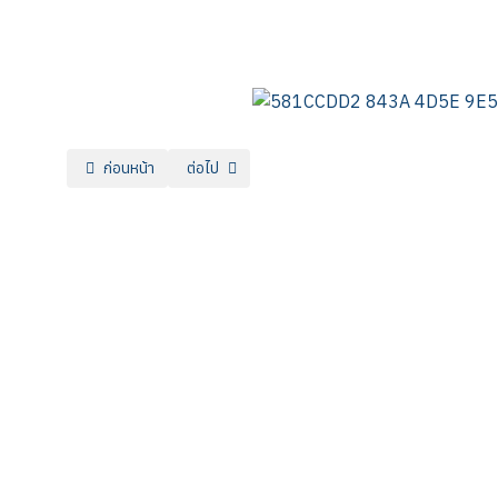
เนื้อหาก่อนหน้า: แผนกวิชาเทคนิคพื้นฐาน
เนื้อหาถัดไป: แผนกวิชาธุรกิจค้าปลีก
ก่อนหน้า
ต่อไป
“อาชีพหลากหลาย มีรายได้มั่นคง”
วิทยาลัยการอาชีพกา