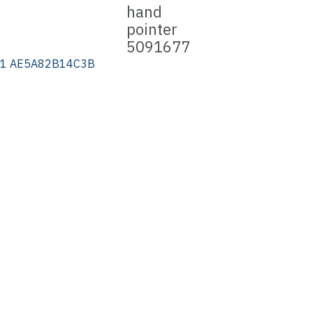
ฬสินธุ์