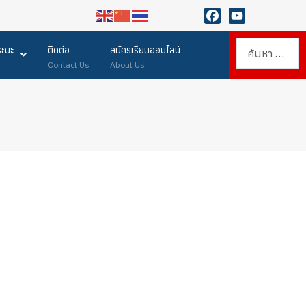
ง
ยินดีต้อนรับเข้าสู่เว็บไซต์ วิทยาลัยการอาชีพกาฬสินธุ์ แหล่งเ
Facebook
YouTube
การค้นห
ารณะ
ติดต่อ
สมัครเรียนออนไลน์
Contact Us
About Us