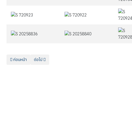
เนื้อหาก่อนหน้า: วิทยาลัยการอาชีพกาฬสินธุ์ขอแจ้งจัดการเรียนการสอน ในร
เนื้อหาถัดไป: สวัสดีปีใหม่ สานสัมพันธ์สถานประกอบการ คู่ความ
ก่อนหน้า
ต่อไป
“อาชีพหลากหลาย มีรายได้มั่นคง”
วิทยาลัยการอาชีพกาฬสินธุ์