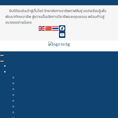
ยินดีต้อนรับเข้าสู่เว็บไซต์ วิทยาลัยการอาชีพกาฬสินธุ์ แหล่งเรียนรู้เพื่อ
พัฒนาทักษะอาชีพ สู่ความเป็นเลิศทางวิชาชีพและคุณธรรม พร้อมก้าวสู่
อนาคตอย่างมั่นคง
Facebook
YouTube
หน้าหลัก
HOME
ข้อมูลสถานศึกษา
About Us
ประวัติวิทยาลัย
วิสัยทัศน์และพันธกิจ
คณะผู้บริหาร
โครงสร้างองค์กร
ข้อมูลนักเรียนนักศึกษา
ข้อมูลอาคารสถานที่
ตราวิทยาลัย/เพลงมาร์ช