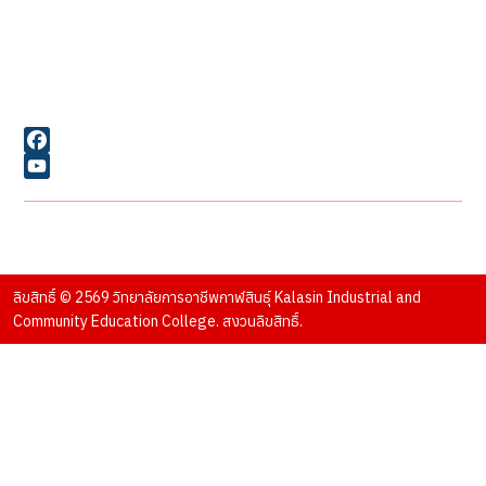
เลขที่ 65 ถนนสนามบิน
ตำบลกาฬสินธุ์ อำเภอเมือง
จังหวัดกาฬสินธุ์ 46000
Facebook
YouTube
ตัวอย่างรูปภาพจาก : Pexels และ
Freepik
ลิขสิทธิ์ © 2569 วิทยาลัยการอาชีพกาฬสินธุ์ Kalasin Industrial and
Community Education College. สงวนลิขสิทธิ์.