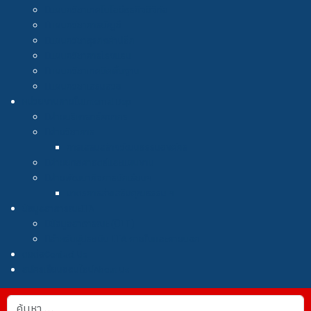
แผนกวิชาเทคโนโลยีธุรกิจดิจิทัล
แผนกวิชาการบัญชี
แผนกวิชาธุรกิจค้าปลีก
แผนกวิชาการโรงแรม
แผนกวิชาเทคนิคพื้นฐาน
แผนกวิชาเสริมสวย
หน่วยงานภายใน
Internal Dep
ฝ่ายบริหารทรัพยากร
ฝ่ายวิชาการ
การเสริมสร้างวัฒนธรรมองค์กร
ฝ่ายยุทธศาสตร์และแผนงาน
ฝ่ายพัฒนากิจการนักเรียนฯ
มาตรการส่งเสริมคุณธรรม ฯ
ข้อมูลสาธารณะ
ITA
ข้อมูลสาธารณะ (OIT)
สำหรับผู้ประเมิน ITA ภายในและภายนอก
ติดต่อ
Contact Us
สมัครเรียนออนไลน์
About Us
การค้นหา