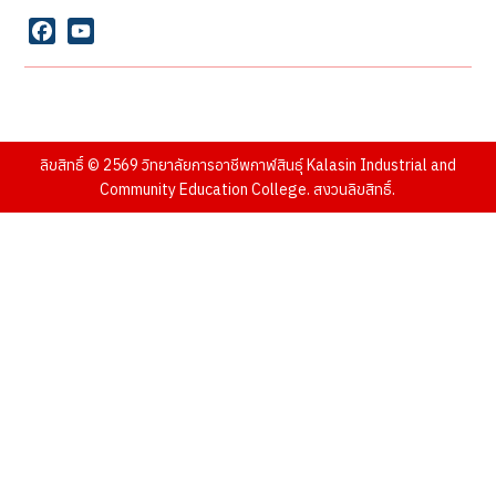
จังหวัดกาฬสินธุ์ 46000
Facebook
YouTube
ตัวอย่างรูปภาพจาก : Pexels และ
Freepik
ลิขสิทธิ์ © 2569 วิทยาลัยการอาชีพกาฬสินธุ์ Kalasin Industrial and
Community Education College. สงวนลิขสิทธิ์.