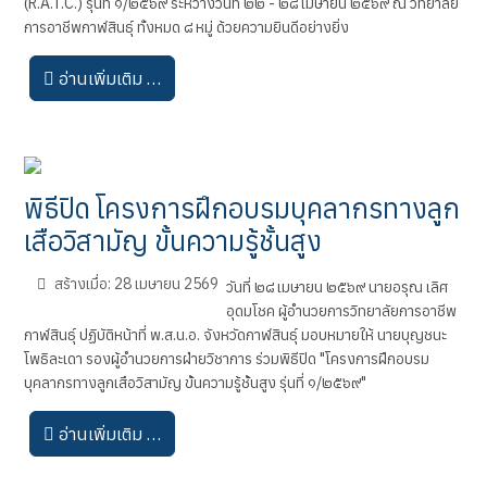
(R.A.T.C.) รุ่นที่ ๑/๒๕๖๙ ระหว่างวันที่ ๒๒ - ๒๘ เมษายน ๒๕๖๙ ณ วิทยาลัย
การอาชีพกาฬสินธุ์ ทั้งหมด ๘ หมู่ ด้วยความยินดีอย่างยิ่ง
อ่านเพิ่มเติม …
พิธีปิด โครงการฝึกอบรมบุคลากรทางลูก
เสือวิสามัญ ขั้นความรู้ชั้นสูง
สร้างเมื่อ: 28 เมษายน 2569
วันที่ ๒๘ เมษายน ๒๕๖๙ นายอรุณ เลิศ
อุดมโชค ผู้อำนวยการวิทยาลัยการอาชีพ
กาฬสินธุ์ ปฏิบัติหน้าที่ พ.ส.น.อ. จังหวัดกาฬสินธุ์ มอบหมายให้ นายบุญชนะ
โพธิละเดา รองผู้อำนวยการฝ่ายวิชาการ ร่วมพิธีปิด "โครงการฝึกอบรม
บุคลากรทางลูกเสือวิสามัญ ขั้นความรู้ชั้นสูง รุ่นที่ ๑/๒๕๖๙"
อ่านเพิ่มเติม …