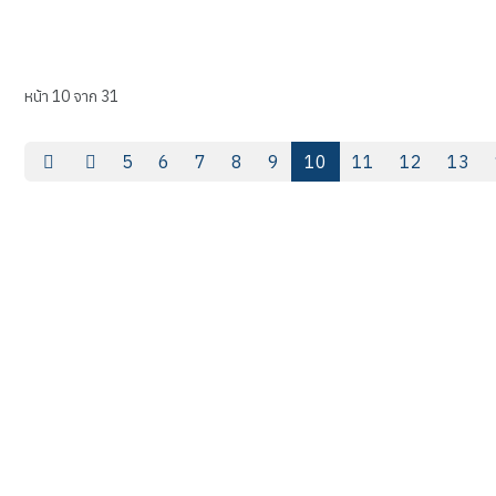
หน้า 10 จาก 31
5
6
7
8
9
10
11
12
13
“อาชีพหลากหลาย มีรายได้มั่นคง”
วิทยาลัยการอาชีพกาฬสินธุ์
Kalasin Industrial and Community Education College