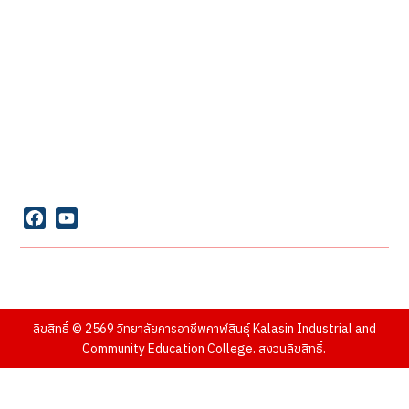
นวดไทยเพื่อสุขภาพ
ดนตรีสมัยนิยม
งานเย็บจักรอุตสาหกรรม
การขับรถยนต์
การตรวจสภาพรถยนต์(ตรอ.)
สถานที่ติดต่อ
เลขที่ 65 ถนนสนามบิน
ตำบลกาฬสินธุ์ อำเภอเมือง
จังหวัดกาฬสินธุ์ 46000
Facebook
YouTube
ตัวอย่างรูปภาพจาก : Pexels และ
Freepik
ลิขสิทธิ์ © 2569 วิทยาลัยการอาชีพกาฬสินธุ์ Kalasin Industrial and
Community Education College. สงวนลิขสิทธิ์.